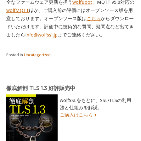
全なファームウェア更新を担う
wolfBoot
、MQTT v5.0対応の
wolfMQTT
ほか、ご購入前の評価にはオープンソース版を用
意しております。オープンソース版は
こちら
からダウンロー
ドいただけます。評価中に技術的な質問、疑問点など出てき
ましたら
info@wolfssl.jp
までご連絡ください。
Posted in
Uncategorized
徹底解剖 TLS 1.3 好評販売中
wolfSSLをもとに、SSL/TLSの利用
法と仕組みを解説。
ご購入はこちら