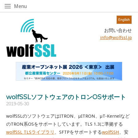
Skip
Menu
Menu
to
content!
Home
お問い合わせ
info@wolfssl.jp
wolfSSLソフトウェアのトロンOSサポート
2019-05-30
wolfSSLのソフトウェアはITRON、μITRON、μT-Kernelなど
のTRON系OSをサポートしています。TLS 1.3に準拠する
wolfSSL TLSライブラリ
、SFTPをサポートする
wolfSSH
、安