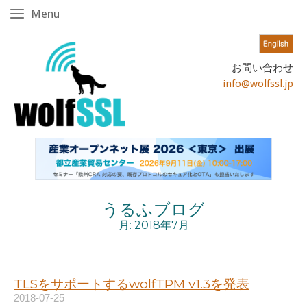
Skip
Menu
Menu
to
content!
Home
お問い合わせ
info@wolfssl.jp
うるふブログ
月:
2018年7月
TLSをサポートするwolfTPM v1.3を発表
2018-07-25