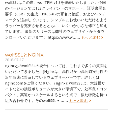
wolfSSLはこの度、wolfTPM v1.3を発表いたしました。今回
のバージョンではTLSクライアントのサポート、証明書署名
要求（CSR）の生成、PKCS＃7の署名と検証、およびベンチ
マークを追加しています。シンプルにお使いいただけるよう
ラッパーを充実させるとともに、いくつか小さな修正も加え
ています。 最新のリリースは弊社のウェブサイトからダウ
ンロードいただけます： https://www.w……
もっと読む
wolfSSLとNGINX
2018-07-17
nginxとのwolfSSLの統合については、これまで多くの質問を
いただいてきました。(Nginxは、高性能かつ高同時実行性の
近年急速に普及しているウェブサーバーです。詳しくは
nginx.comをご覧ください。) nginxとwolfSSLは、大規模サ
イトなどの接続ボリュームが大きい環境下で、効率良くコン
パクト、高速かつスケールするという点で、似た特徴を持つ
組み合わせです。そのwolfSSL + ……
もっと読む