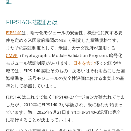
証
FIPS140-3認証とは
FIPS140
は、
暗号化モジュールの安全性、機密性に関する要
件を定める米国政府機関のNISTが制定した標準規格です。
またその認証制度として、米国、カナダ政府が運用
する
CMVP
（Cryptographic Module Validation Program:
暗号化
モジュール認証制度
)があります。
日本を含む
多くの国や地
域では、FIPS 140 認証そのもの、あるいはそれを基にした国
際標準を、暗号モジュールの安全性評価における事実上の基
準として参照しています。
FIPS140はこれまで長くFIPS140-2バージョンが使われてきま
したが、2019年にFIPS140-3が承認され、既に移行が始まっ
ています。尚、2026年9月21日までにFIPS140-3認証に完全
に移行することが決まっています。