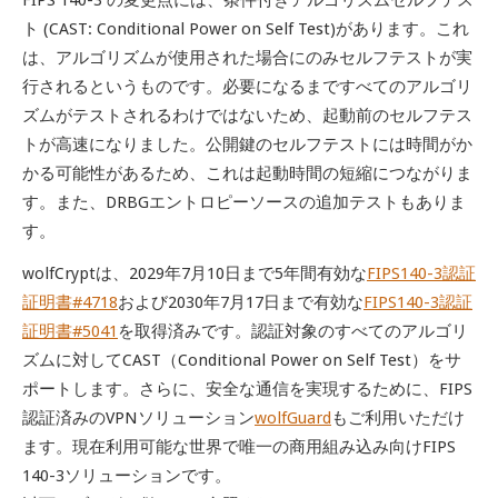
FIPS 140-3 の変更点には、条件付きアルゴリズムセルフテス
ト (CAST: Conditional Power on Self Test)があります。これ
は、アルゴリズムが使用された場合にのみセルフテストが実
行されるというものです。必要になるまですべてのアルゴリ
ズムがテストされるわけではないため、起動前のセルフテス
トが高速になりました。公開鍵のセルフテストには時間がか
かる可能性があるため、これは起動時間の短縮につながりま
す。また、DRBGエントロピーソースの追加テストもありま
す。
wolfCryptは、2029年7月10日まで5年間有効
な
FIPS140-3認証
証明書#4718
および
2030年7月17日まで有効
な
FIPS140-3認証
証明書#5041
を取得済みです。
認証対象
のすべてのアルゴリ
ズムに対してCAST（Conditional Power on Self Test）をサ
ポートします。
さらに、安全な通信を実現するために、FIPS
認証済みのVPNソリューション
wolfGuard
もご利用いただけ
ます。現在利用可能な世界で唯一の商用組み込み向けFIPS
140-3ソリューションです。