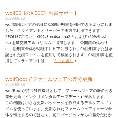
wolfSSHのX.509証明書サポート
2023-08-18
wolfSSHはピアの認証にX.509証明書を利用できるようにしま
した。クライアントとサーバーの両方で利用できます。
RFC6187に従い、x509v3-ecdsa-sha2-* および x509v3-ssh-
rsa を鍵交換アルゴリズムに追加します。 公開鍵の代わり
に、証明書全体が認証中にピアに渡され、CA証明書または承
認された鍵ファイルを使用して検証されます。CA証明書を使
用してクライアント証……
もっと読む
wolfBootでファームウェアの差分更新
2023-08-18
wolfBootが持つ独自機能として、ファームウェアの署名付き
差分更新（インクリメンタルアップデート）があります。
この機能は小さな更新パッケージを作成するデルタアルゴリ
ズムを使っています。更新されたファームウェアイメージ全
体を転送するのではなく、前回バージョンからの差分だけか