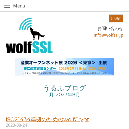
Skip
Menu
Menu
to
content!
Home
お問い合わせ
info@wolfssl.jp
うるふブログ
月:
2023年8月
ISO21434準拠のためのwolfCrypt
2023-08-24