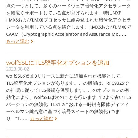
点の一つとして、多くのハードウェア暗号化アクセラレータ
を幅広くサポートしている点が挙げられます。特にNXP
i.MX6およびi.MX8プロセッサに組み込まれた暗号化アクセラ
レータを利用している点を紹介します。i.MX6およびi.MX8で
CAAM（Cryptographic Accelerator and Assurance Mo……
もっと読む
wolfSSLにTLS堅牢化オプションを追加
2023-08-02
wolfSSLの5.6.3リリースに新たに追加された機能として、
TLS堅牢化オプションがあります。この機能は、RFC9325で
の推奨に従ってTLS接続を保護します。このオプションの有
効化により、wolfSSLは次のことを行います: 1.2より古いTLS
バージョンの無効化 TLS1.2における一時鍵有限体ディフィ
ーヘルマン鍵合意に基づく暗号スイートの無効化 (つま
り、”T……
もっと読む