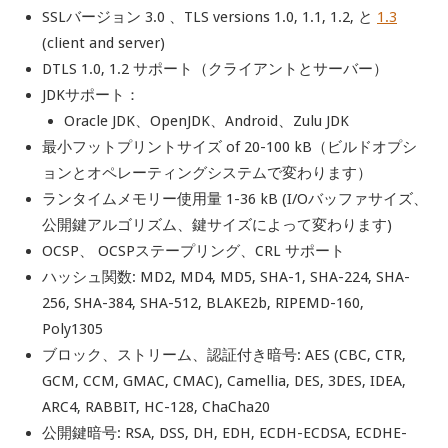
SSLバージョン 3.0 、TLS versions 1.0, 1.1, 1.2, と
1.3
(client and server)
DTLS 1.0, 1.2 サポート（クライアントとサーバー）
JDKサポート：
Oracle JDK、OpenJDK、Android、Zulu JDK
最小フットプリントサイズ of
20-100 kB（ビルドオプシ
ョンとオペレーティングシステムで変わります）
ランタイムメモリー使用量
1-36 kB
(I/Oバッファサイズ、
公開鍵アルゴリズム、鍵サイズによって変わります)
OCSP、 OCSPステープリング、CRL サポート
ハッシュ関数:
MD2, MD4, MD5, SHA-1, SHA-224, SHA-
256,
SHA-384, SHA-512, BLAKE2b, RIPEMD-160,
Poly1305
ブロック、ストリーム、認証付き暗号:
AES (CBC, CTR,
GCM, CCM, GMAC, CMAC),
Camellia, DES, 3DES, IDEA,
ARC4, RABBIT,
HC-128, ChaCha20
公開鍵暗号:
RSA, DSS, DH, EDH, ECDH-ECDSA, ECDHE-