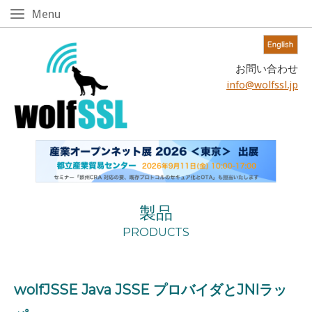
Skip
Menu
Menu
to
content!
Home
お問い合わせ
info@wolfssl.jp
製品
PRODUCTS
wolfJSSE
Java JSSE
プロバイダと
JNI
ラッ