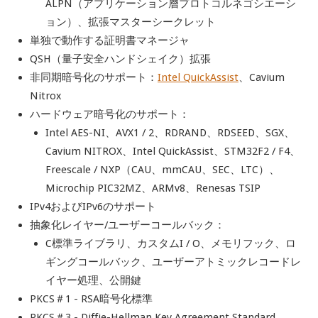
ALPN（アプリケーション層プロトコルネゴシエーシ
ョン）、拡張マスターシークレット
単独で動作する証明書マネージャ
QSH（量子安全ハンドシェイク）拡張
非同期暗号化のサポート：
Intel QuickAssist
、Cavium
Nitrox
ハードウェア暗号化のサポート：
Intel AES-NI、AVX1 / 2、RDRAND、RDSEED、SGX、
Cavium NITROX、Intel QuickAssist、STM32F2 / F4、
Freescale / NXP（CAU、mmCAU、SEC、LTC）、
Microchip PIC32MZ、ARMv8、Renesas TSIP
IPv4およびIPv6のサポート
抽象化レイヤー/ユーザーコールバック：
C標準ライブラリ、カスタムI / O、メモリフック、ロ
ギングコールバック、ユーザーアトミックレコードレ
イヤー処理、公開鍵
PKCS＃1 - RSA暗号化標準
PKCS＃3 - Diffie-Hellman Key Agreement Standard