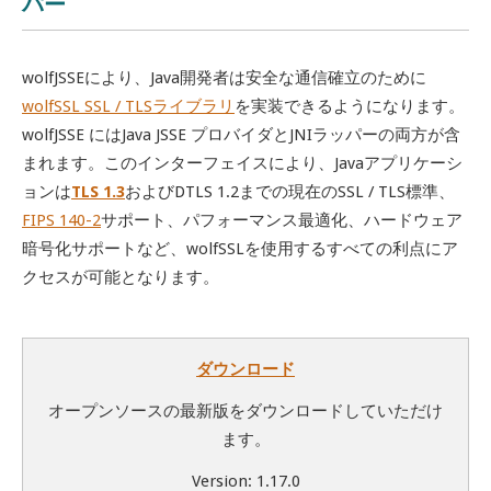
パー
wolfJSSEにより
、
Java
開発者は安全な通信確立のために
wolfSSL SSL / TLS
ライブラリ
を実装できるようになります。
wolfJSSE には
Java JSSE
プロバイダと
JNI
ラッパーの両方が含
まれます。このインターフェイスにより、
Java
アプリケーシ
ョンは
TLS 1.3
および
DTLS 1.2
までの現在の
SSL / TLS
標準、
FIPS 140-2
サポート、パフォーマンス最適化、ハードウェア
暗号化サポートなど、
wolfSSL
を使用するすべての利点にア
クセスが可能となります。
ダウンロード
オープンソースの最新版をダウンロードしていただけ
ます。
Version: 1.17.0