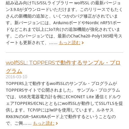
組み込み向けTLS/SSLライブラリー wolfSSL の最新バージョ
ン3.9.0がダウンロードいただけます。このリリースでもたく
さんの新機能の追加と、いくつかのバグ修正がされていま
す。新バージョンには、ArduinoボードやNordic nRF51ボー
ドなどこれまで以上にIoT向けの追加機能が強化されていま
す。このバージョンでは、最新のChaCha20-Poly1305暗号ス
イートも更新されて、……
もっと読む
wolfSSL: TOPPERSで動作するサンプル・プロ
グラム
2016-03-10
TOPPERS上で動作するwolfSSLのサンプル・プログラムが
TOPPERSサイトで公開されました。 サンプル・プログラム
では、USB充電器電力計を例にECHONET Lite 通信ミドルウ
ェアTOPPERS/ECNLとともにwolfSSLが動作してSSL/TLSを提
供します。TCP/IPにはlwIPを使用しています。ルネサス
RX63NのGR−SAKURAボード上で動作するということなの
で、ご興……
もっと読む