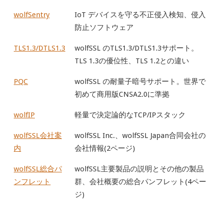
wolfSentry
IoT デバイスを守る不正侵入検知、侵入
防止ソフトウェア
TLS1.3/DTLS1.3
wolfSSL のTLS1.3/DTLS1.3サポート。
TLS 1.3の優位性、TLS 1.2との違い
PQC
wolfSSL の耐量子暗号サポート。世界で
初めて商用版CNSA2.0に準拠
wolfIP
軽量で決定論的なTCP/IPスタック
wolfSSL会社案
wolfSSL Inc.、wolfSSL Japan合同会社の
内
会社情報(2ページ)
wolfSSL総合パ
wolfSSL主要製品の説明とその他の製品
ンフレット
群、会社概要の総合パンフレット(4ペー
ジ)