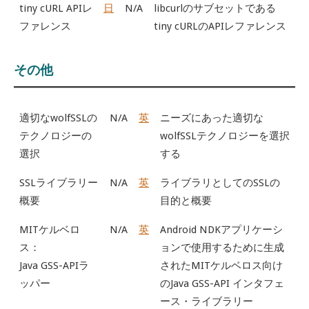
tiny cURL APIレ
日
N/A
libcurlのサブセットである
ファレンス
tiny cURLのAPIレファレンス
その他
適切なwolfSSLの
N/A
英
ニーズにあった適切な
テクノロジーの
wolfSSLテクノロジーを選択
選択
する
SSLライブラリー
N/A
英
ライブラリとしてのSSLの
概要
目的と概要
MITケルベロ
N/A
英
Android NDKアプリケーシ
ス：
ョンで使用するために生成
Java GSS-APIラ
されたMITケルベロス向け
ッパー
のJava GSS-API インタフェ
ース・ライブラリー