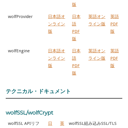
版
wolfProvider
日本語オ
日本
英語オン
英語
ンライン
語
ライン版
PDF
版
PDF
版
版
wolfEngine
日本語オ
日本
英語オン
英語
ンライン
語
ライン版
PDF
版
PDF
版
版
テクニカル・ドキュメント
wolfSSL/wolfCrypt
wolfSSL APIリフ
日
英
wolfSSL組み込みSSL/TLS