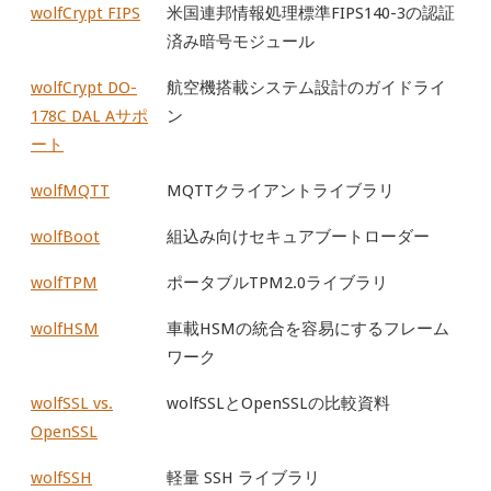
wolfCrypt FIPS
米国連邦情報処理標準FIPS140-3の認証
済み暗号モジュール
wolfCrypt DO-
航空機搭載システム設計のガイドライ
178C DAL Aサポ
ン
ート
wolfMQTT
MQTTクライアントライブラリ
wolfBoot
組込み向けセキュアブートローダー
wolfTPM
ポータブルTPM2.0ライブラリ
wolfHSM
車載HSMの統合を容易にするフレーム
ワーク
wolfSSL vs.
wolfSSLとOpenSSLの比較資料
OpenSSL
wolfSSH
軽量 SSH ライブラリ