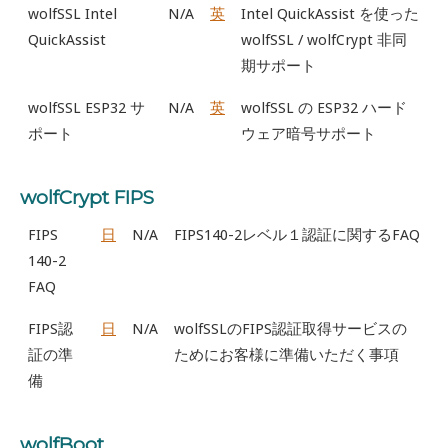
wolfSSL Intel
N/A
英
Intel QuickAssist を使った
QuickAssist
wolfSSL / wolfCrypt 非同
期サポート
wolfSSL ESP32 サ
N/A
英
wolfSSL の ESP32 ハード
ポート
ウェア暗号サポート
wolfCrypt FIPS
FIPS
日
N/A
FIPS140-2レベル１認証に関するFAQ
140-2
FAQ
FIPS認
日
N/A
wolfSSLのFIPS認証取得サービスの
証の準
ためにお客様に準備いただく事項
備
wolfBoot