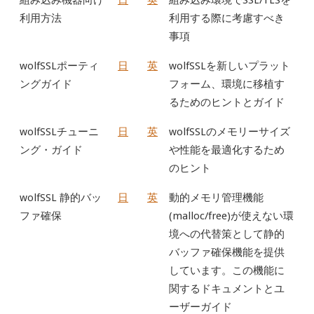
利用方法
利用する際に考慮すべき
事項
wolfSSLポーティ
日
英
wolfSSLを新しいプラット
ングガイド
フォーム、環境に移植す
るためのヒントとガイド
wolfSSLチューニ
日
英
wolfSSLのメモリーサイズ
ング・ガイド
や性能を最適化するため
のヒント
wolfSSL 静的バッ
日
英
動的メモリ管理機能
ファ確保
(malloc/free)が使えない環
境への代替策として静的
バッファ確保機能を提供
しています。この機能に
関するドキュメントとユ
ーザーガイド