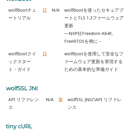
wolfBootチュ
日
N/A
wolfBootを使ったセキュアブ
ートリアル
ートとTLS 1.3ファームウェア
更新
―NXP社Freedom-K64F,
FreeRTOSを例に－
wolfBootクイ
日
wolfBootを使⽤して安全なフ
ックスター
ァームウェア更新を実現する
ト・ガイド
ための基本的な準備ガイド
wolfSSL JNI
API リファレン
N/A
英
wolfSSL JNIのAPI リファレ
ス
ンス
tiny cURL