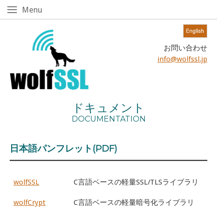
Skip
Menu
Menu
to
content!
Home
お問い合わせ
info@wolfssl.jp
ドキュメント
DOCUMENTATION
日本語パンフレット(PDF)
wolfSSL
C言語ベースの軽量SSL/TLSライブラリ
wolfCrypt
C言語ベースの軽量暗号化ライブラリ