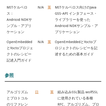
MITケルベロ
N/A
英
MITケルベロス向けのJava
ス：
GSS-API インタフェース・
Andrioid NDKサ
ライブラリーを使った
ンプル・アプリ
Andrioid NDKサンプル・ア
ケーション
プリケーション
OpenEmbedded
N/A
英
OpenEmbeddedとYoctoプ
とYoctoプロジェ
ロジェクトのレシピーを記
クトのレシピー
述するための基本ガイド
記述入門ガイド
参照
アルゴリズム
日
英
組み込みSSL製品 wolfSSL
とプロトコル
に使用されている各種
のリファレン
RFC、アルゴリズム、プロ