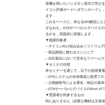
実機を用いたハンズオン形式で学びま
イコン評価ボードへダウンロードし
ます．
これをベースに，単なるAPI解説に
すなわち，OTAサーバからデバイスのR
るかを，実践的に把握します．
▼聴講対象者
– マイコン向け組み込みソフトウェ
– 製品開発に携わるエンジニア
– 自社製品において安全なファームウ
▼セミナの目標
本セミナーを通じて，以下の技術要
– OTAシステムの全体構成と処理フロ
– 公開鍵暗号による署名・検証の基
– OTAサーバからデバイスのRoot of
▼受講者が持参するもの
特にありません（必要な機材は主催