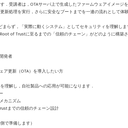
す．受講者は，OTAサーバ上で生成したファームウェアイメージ
，更新処理を実行，さらに安全なブートまでを一連の流れとして体
とどまらず，「実際に動くシステム」としてセキュリティを理解しま
oot of Trustに至るまでの「信頼のチェーン」がどのように構築
ア開発者
ェア更新（OTA）を導入したい方
素を理解し，自社製品への応用が可能になります．
ー
本メカニズム
 Trustまでの信頼のチェーン設計
者側で準備します）