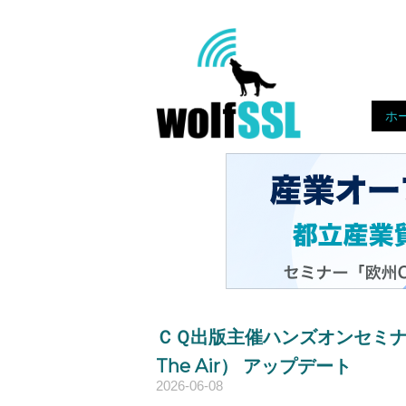
Skip
to
Home
content!
ホ
ＣＱ出版主催ハンズオンセミナー【
The Air） アップデート
2026-06-08