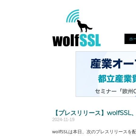
Skip
to
Home
content!
ホ
【プレスリリース】wolfSSL、Ro
2024-11-19
wolfSSLは本日、次のプレスリリース