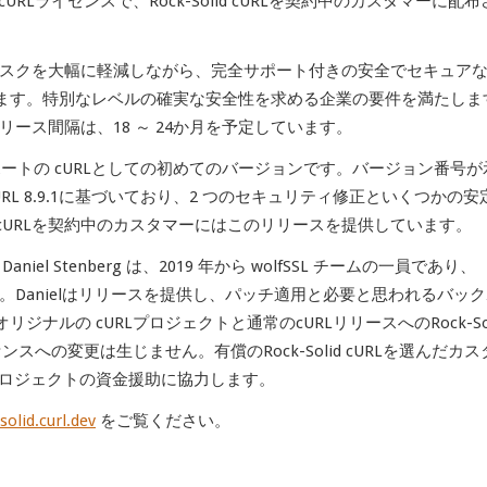
RLライセンスで、Rock-Solid cURLを契約中のカスタマーに配布
ションのリスクを大幅に軽減しながら、完全サポート付きの安全でセキュア
ます。特別なレベルの確実な安全性を求める企業の要件を満たしま
チのリリース間隔は、18 ～ 24か月を予定しています。
は、長期有償サポートの cURLとしての初めてのバージョンです。バージョン番号
URL 8.9.1に基づいており、2 つのセキュリティ修正といくつかの安
id cURLを契約中のカスタマーにはこのリリースを提供しています。
el Stenberg は、2019 年から wolfSSL チームの一員であり、
ニアです。Danielはリリースを提供し、パッチ適用と必要と思われるバッ
ナルの cURLプロジェクトと通常のcURLリリースへのRock-Sol
ンスへの変更は生じません。有償のRock-Solid cURLを選んだカス
プロジェクトの資金援助に協力します。
solid.curl.dev
をご覧ください。