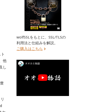
wolfSSLをもとに、SSL/TLSの
）
利用法と仕組みを解説。
ご購入はこちら
スト
、他
及し
が豊
ュリ
d