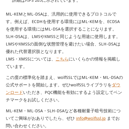
詳細はFIPS 205に示されています。
ML-KEMとML-DSAは、汎用的に使用できるプロトコルで
す。例えば、ECDHを使用する環境にはML-KEMを、ECDSA
を使用する環境にはML-DSAを選択することになります。
SLH-DSAは、LMSやXMSSと同じような用途に使用します。
LMSやXMSSの面倒な状態管理を避けたい場合、SLH-DSAは
優れた代替選択肢となります。
LMS・XMSSについては、
こちら
にいくらかの情報を掲載し
ています。
この度の標準化を踏まえ、wolfSSLではML-KEM・ML-DSAの
公式サポートを開始します。ぜひwolfSSLライブラリを
ダウ
ンロード
いただき、PQC機能を有効にするよう設定してベン
チマークをお試しください。
ML-KEM・ML-DSA・SLH-DSAなど各種耐量子暗号技術につ
いてご興味がおありでしたら、ぜひ
info@wolfssl.jp
までお
問い合わせください。