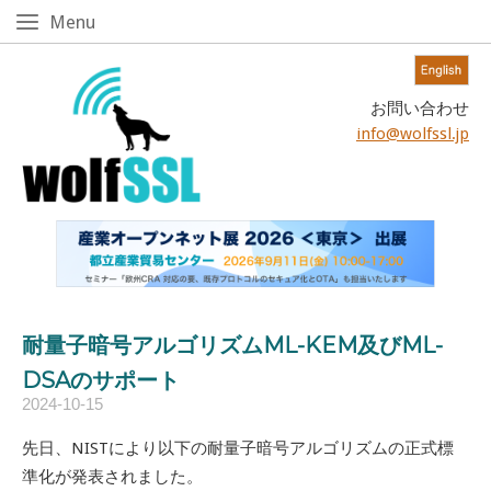
Skip
Menu
Menu
to
content!
Home
お問い合わせ
info@wolfssl.jp
耐量子暗号アルゴリズムML-KEM及びML-
DSAのサポート
2024-10-15
先日、NISTにより以下の耐量子暗号アルゴリズムの正式標
準化が発表されました。