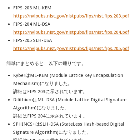
FIPS-203 ML-KEM
https://nvlpubs.nist.gov/nistpubs/fips/nist.fips.203.pdf
FIPS-204 ML-DSA
https://nvlpubs.nist.gov/nistpubs/fips/nist.fips.204.pdf
FIPS-205 SLH-DSA
https://nvlpubs.nist.gov/nistpubs/fips/nist.fips.205.pdf
簡単にまとめると、以下の通りです。
KyberはML-KEM (Module Lattice Key Encapsulation
Mechanism)になりました。
詳細はFIPS 203に示されています。
DilithiumはML-DSA (Module Lattice Digital Signature
Algorithm)になりました。
詳細はFIPS 204に示されています。
SPHINCS+はSLH-DSA (StateLess Hash-based Digital
Signature Algorithm)になりました。