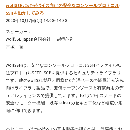
wolfSSH: IoTデバイス向けの安全なコンソールプロトコル
SSHを動かしてみる
2020
年10月7日(水)
14:00~14:30
スピーカー：
wolfSSL Japan合同会社 技術統括
古城 隆
wolfSSHは、安全なコンソールプロトコルSSHとファイル転
送プロトコルSFTP. SCPを提供するセキュリティライブラリ
です。他のwolfSSL製品と同様にC言語ベースの軽量組み込み
向けライブラリ製品で、無償オープンソースと有償商用のデ
ュアルライセンスで提供しています。IoTデバイスノードの
安全なモニター機能、既存Telnetのセキュア化など幅広い用
途に利用できます。
本セミナーではwolfSSHの基本機能の紹介の後、受講後にお