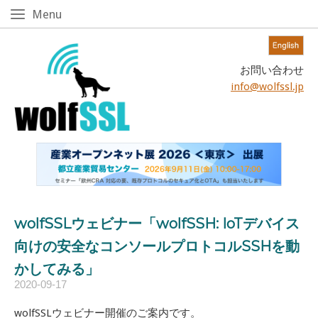
Skip
Menu
Menu
to
content!
Home
お問い合わせ
info@wolfssl.jp
wolfSSLウェビナー「wolfSSH: IoTデバイス
向けの安全なコンソールプロトコルSSHを動
かしてみる」
2020-09-17
wolfSSLウェビナー開催のご案内です。