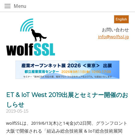
Skip
Menu
Menu
to
content!
Home
お問い合わせ
info@wolfssl.jp
ET & IoT West 2019出展とセミナー開催のお
しらせ
2019-05-15
wolfSSLは、2019/6/13(木)と14(金)の2日間、グランフロント
大阪で開催される「組込み総合技術展 & IoT総合技術展関