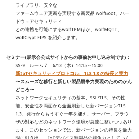
ライブラリ、安全な
ファームウェア更新を実現する新製品 wolfBoot、ハー
ドウェアセキュリティ
との連携を可能にするwolfTPMほか、wolfMQTT、
wolfCrypt FIPS を紹介します。
セミナー(展示会公式サイトからの事前お申し込み制です)：
SS-9 ルーム７ 6/13（木）14:15～15:00
新IoTセキュリティプロトコル、TLS 1.3 の特長と実力
〜スムーズな移行と新しい製品競争力実現のためのかん
どころ〜
ネットワークセキュリティの基本、SSL/TLS。その性
能、安全性を両面から全面刷新した新バージョンTLS
1.3。発行からもうすぐ一年を迎え、サーバー、ブラウ
ザの対応などのネットワーク環境が急速に整いつつあり
ます。このセッションでは、新バージョンの特長を最大
限に引き出し、IoTデバイス新製品の競争力としていく