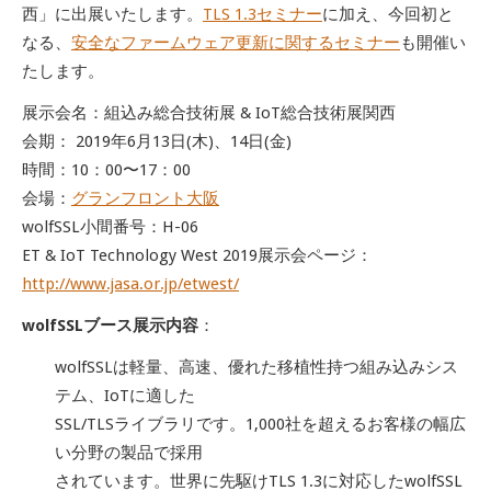
西」に出展いたします。
TLS 1.3セミナー
に加え、今回初と
なる、
安全なファームウェア更新に関するセミナー
も開催い
たします。
展示会名：組込み総合技術展 & IoT総合技術展関西
会期： 2019年6月13日(木)、14日(金)
時間：10：00〜17：00
会場：
グランフロント大阪
wolfSSL小間番号：H-06
ET & IoT Technology West 2019展示会ページ：
http://www.jasa.or.jp/etwest/
wolfSSLブース展示内容
：
wolfSSLは軽量、高速、優れた移植性持つ組み込みシス
テム、IoTに適した
SSL/TLSライブラリです。1,000社を超えるお客様の幅広
い分野の製品で採用
されています。世界に先駆けTLS 1.3に対応したwolfSSL