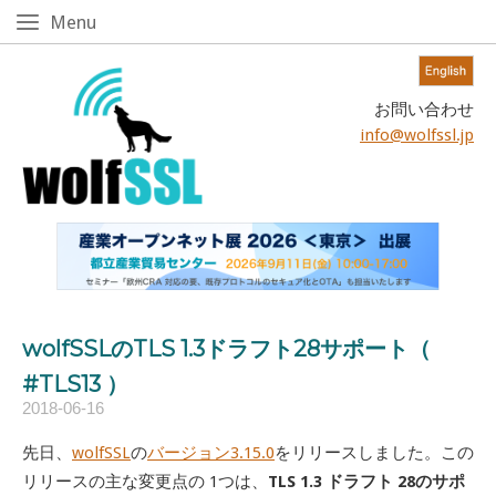
Skip
Menu
Menu
to
content!
Home
お問い合わせ
info@wolfssl.jp
wolfSSLのTLS 1.3ドラフト28サポート（
#TLS13 ）
2018-06-16
先日、
wolfSSL
の
バージョン3.15.0
をリリースしました。この
リリースの主な変更点の 1つは、
TLS 1.3 ドラフト 28のサポ