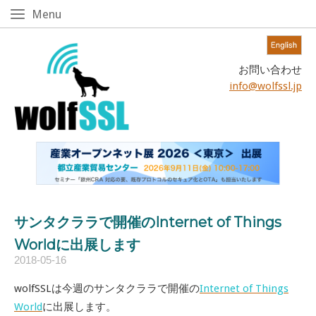
Skip
Menu
Menu
to
content!
Home
お問い合わせ
info@wolfssl.jp
サンタクララで開催のInternet of Things
Worldに出展します
2018-05-16
wolfSSLは今週のサンタクララで開催の
Internet of Things
World
に出展します。