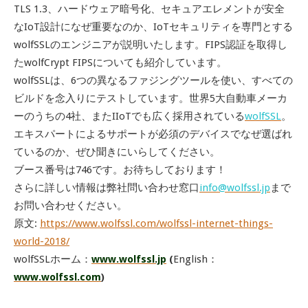
TLS 1.3、ハードウェア暗号化、セキュアエレメントが安全
なIoT設計になぜ重要なのか、IoTセキュリティを専門とする
wolfSSLのエンジニアが説明いたします。FIPS認証を取得し
たwolfCrypt FIPSについても紹介しています。
wolfSSLは、6つの異なるファジングツールを使い、すべての
ビルドを念入りにテストしています。世界5大自動車メーカ
ーのうちの4社、またIIoTでも広く採用されている
wolfSSL
。
エキスパートによるサポートが必須のデバイスでなぜ選ばれ
ているのか、ぜひ聞きにいらしてください。
ブース番号は746です。お待ちしております！
さらに詳しい情報は弊社問い合わせ窓口
info@wolfssl.jp
まで
お問い合わせください。
原文:
https://www.wolfssl.com/wolfssl-internet-things-
world-2018/
wolfSSLホーム：
www.wolfssl.jp
(
English：
www.wolfssl.com
)