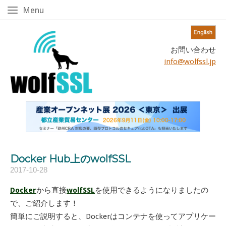
Skip
Menu
Menu
to
content!
Home
お問い合わせ
info@wolfssl.jp
Docker Hub上のwolfSSL
2017-10-28
Docker
から直接
wolfSSL
を使用できるようになりましたの
で、ご紹介します！
簡単にご説明すると、Dockerはコンテナを使ってアプリケー