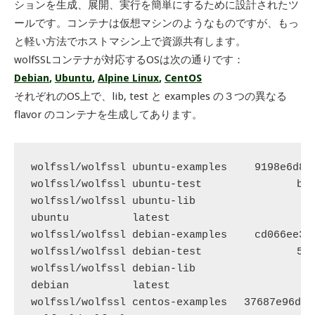
ションを生成、展開、実行を簡単にするために設計されたツ
ールです。コンテナは仮想マシンのようなものですが、もっ
と軽い方法でホストマシン上で資源共有します。
wolfSSLコンテナが対応するOSは次の通りです：
Debian
,
Ubuntu
,
Alpine Linux
,
CentOS
それぞれのOS上で、lib, test と examples の３つの異なる
flavor のコンテナを生成してあります。
wolfssl/wolfssl ubuntu-examples 　　9198e6d825
wolfssl/wolfssl ubuntu-test     　　　　　　ba5c
wolfssl/wolfssl ubuntu-lib      　　　　　　　　1
ubuntu          latest          　　　　　　　
wolfssl/wolfssl debian-examples 　　cd066ee3b5
wolfssl/wolfssl debian-test     　　　　　　5a3e
wolfssl/wolfssl debian-lib      　　　　　　　　　
debian          latest          　　　　　　　
wolfssl/wolfssl centos-examples 　37687e96d5b9