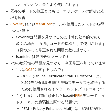
ルサインオンに最もよく使用されます
既存のポートの修正とともに、エッジケースの解析と処
理を改善
Coverity
および
fsanitizer
ツールを使用したテストから得
られた修正
Coverityは問題を見つけるのに非常に効率的であり、
多くの場合、適切なコードの指標として使用されます
（見つかって修正された問題の数に基づく）
fsanitizerは静的分析ツールです
2つの脆弱性の問題が見つかり、今回修正を加えています
1つは
OCSP
に関するものです
OCSP（Online Certificate Status Protocol）は、
X.509デジタル証明書の失効ステータスを取得する
ために使用されるインターネットプロトコルです
もう1つは、以前に修正したbase64
PEM
デコードサイ
ドチャネルの脆弱性に関する問題です
PEM（Privacy Enhanced Mail）は、認証局が証明