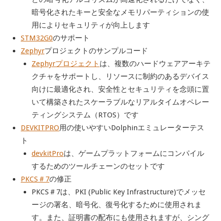
暗号化されたキーと安全なメモリパーティションの使
用によりセキュリティが向上します
STM32G0
のサポート
Zephyr
プロジェクトのサンプルコード
Zephyrプロジェクト
は、複数のハードウェアアーキテ
クチャをサポートし、リソースに制約のあるデバイス
向けに最適化され、安全性とセキュリティを念頭に置
いて構築されたスケーラブルなリアルタイムオペレー
ティングシステム（RTOS）です
DEVKITPRO
用の使いやすいDolphinエミュレーターテス
ト
devkitPro
は、ゲームプラットフォームにコンパイル
するためのツールチェーンのセットです
PKCS＃7
の修正
PKCS＃7は、PKI (Public Key Infrastructure)でメッセ
ージの署名、暗号化、復号化するために使用されま
す。また、証明書の配布にも使用されますが、シング