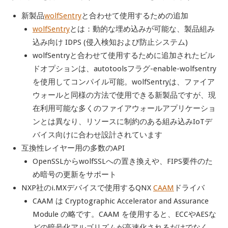
新製品
wolfSentry
と合わせて使用するための追加
wolfSentry
とは：動的な埋め込みが可能な、製品組み
込み向け IDPS (侵入検知および防止システム)
wolfSentryと合わせて使用するために追加されたビル
ドオプションは、autotoolsフラグ-enable-wolfsentry
を使用してコンパイル可能。wolfSentryは、ファイア
ウォールと同様の方法で使用できる新製品ですが、現
在利用可能な多くのファイアウォールアプリケーショ
ンとは異なり、リソースに制約のある組み込みIoTデ
バイス向けに合わせ設計されています
互換性レイヤー用の多数のAPI
OpenSSLからwolfSSLへの置き換えや、FIPS要件のた
め暗号の更新をサポート
NXP社のi.MXデバイスで使用するQNX
CAAM
ドライバ
CAAM は Cryptographic Accelerator and Assurance
Module の略です。CAAM を使用すると、ECCやAESな
どの暗号化アルゴリズムが高速化されるだけでなく、