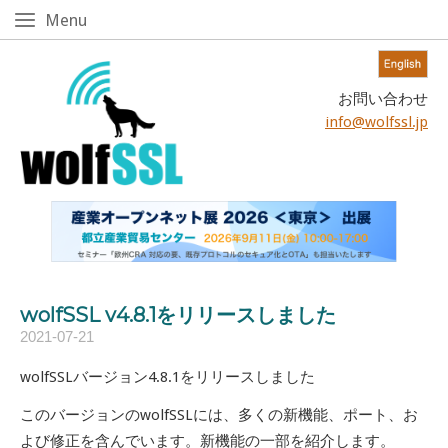
Skip
Menu
Menu
to
content!
Home
お問い合わせ
info@wolfssl.jp
wolfSSL v4.8.1をリリースしました
2021-07-21
wolfSSLバージョン4.8.1をリリースしました
このバージョンのwolfSSLには、多くの新機能、ポート、お
よび修正を含んでいます。新機能の一部を紹介します。