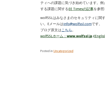
ティへの課題に気づき始めています。例えば、
する課題に関する
EE Timesの記事
を参照
wolfSSLはみなさまのセキュリティに
い。Eメールは
info@wolfssl.com
です。
ブログ原文は
こちら
。
wolfSSLホーム：
www.wolfssl.jp
(
Engli
Posted in
Uncategorized