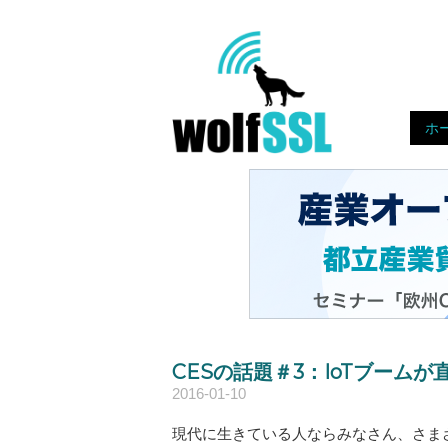
Skip
to
Home
content!
ホ
CESの話題＃3：IoTブーム
2016-01-10
現代に生きている人ならみなさん、さま