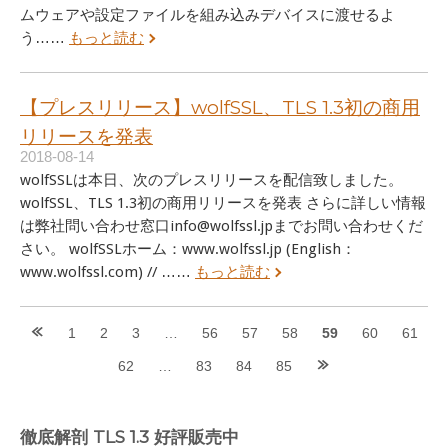
ムウェアや設定ファイルを組み込みデバイスに渡せるよ
う……
もっと読む
【プレスリリース】wolfSSL、TLS 1.3初の商用
リリースを発表
2018-08-14
wolfSSLは本日、次のプレスリリースを配信致しました。
wolfSSL、TLS 1.3初の商用リリースを発表 さらに詳しい情報
は弊社問い合わせ窓口info@wolfssl.jpまでお問い合わせくだ
さい。 wolfSSLホーム：www.wolfssl.jp (English：
www.wolfssl.com) // ……
もっと読む
Posts
1
2
3
…
56
57
58
59
60
61
navigation
62
…
83
84
85
徹底解剖 TLS 1.3 好評販売中