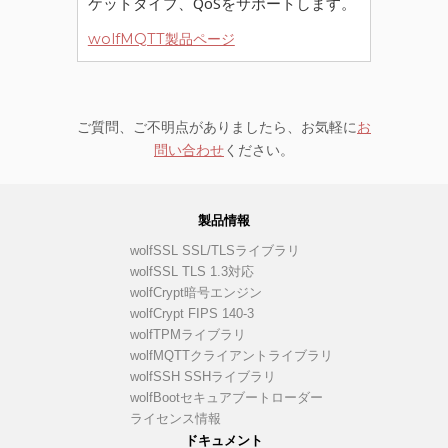
ケットタイプ、QoSをサポートします。
wolfMQTT製品ページ
ご質問、ご不明点がありましたら、お気軽に
お
問い合わせ
ください。
製品情報
wolfSSL SSL/TLSライブラリ
wolfSSL TLS 1.3対応
wolfCrypt暗号エンジン
wolfCrypt FIPS 140-3
wolfTPMライブラリ
wolfMQTTクライアントライブラリ
wolfSSH SSHライブラリ
wolfBootセキュアブートローダー
ライセンス情報
ドキュメント