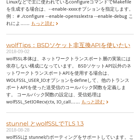
Linuxなどで主に使われているconfigureコマンドでMakefile
を生成する場合は、--enable-xxxxオプションを指定します。
例： # ./configure --enable-opensslextra --enable-debug こ
れによ……
もっと読む
wolfTips：BSDソケット非互換APIを使いたい
2018-09-02
wolfSSL本体は、ネットワークトランスポート層の実装には
依存しない構成になっています。 BSDソケットAPI以外のネ
ットワークトランスポートAPIを使用する場合は、
WOLFSSL_USER_IOオプションをdefineして、他のトランス
ポートAPIを使った送受信のコールバック関数を定義しま
す。 コールバック関数の設定は、受信処理は
wolfSSL_SetIORecv(ctx, IO_call……
もっと読む
stunnel とwolfSSLでTLS 1.3
2018-08-28
wolfSSLは stunnelのポーティングをサポートしています。こ