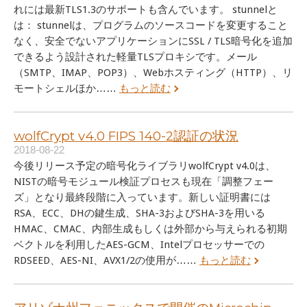
れには最新TLS1.3のサポートも含んでいます。 stunnelと
は： stunnelは、プログラムのソースコードを変更すること
なく、安全でないアプリケーションにSSL / TLS暗号化を追加
できるよう設計された軽量TLSプロキシです。メール
（SMTP、IMAP、POP3）、Webホスティング（HTTP）、リ
モートシェルほか……
もっと読む
wolfCrypt v4.0 FIPS 140-2認証の状況
2018-08-22
今後リリース予定の暗号化ライブラリwolfCrypt v4.0は、
NISTの暗号モジュール検証プロセスも現在「調整フェー
ズ」となり最終段階に入っています。新しい証明書には
RSA、ECC、DHの鍵生成、SHA-3およびSHA-3を用いる
HMAC、CMAC、内部生成もしくは外部から与えられる初期
ベクトルを利用したAES-GCM、Intelプロセッサーでの
RDSEED、AES-NI、AVX1/2の使用が……
もっと読む