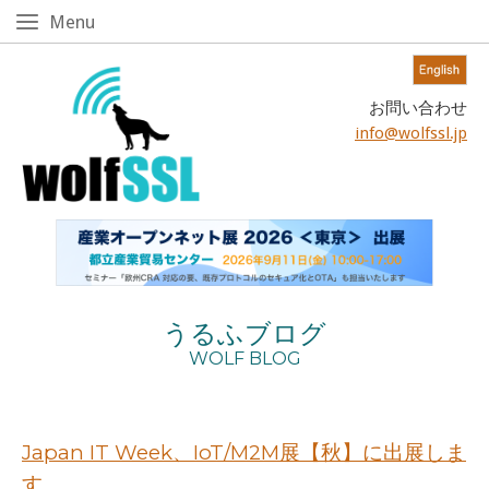
Skip
Menu
Menu
to
content!
Home
お問い合わせ
info@wolfssl.jp
うるふブログ
WOLF BLOG
Japan IT Week、IoT/M2M展【秋】に出展しま
す