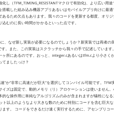
（TFM_TIMING_RESISTANTマクロで有効化)、より広い用途
を搭載した組み込み機器アプリあるいはモバイルアプリ向けに最適
であるため欠点もあります。我々のコードを更新する都度、オリジ
り込むのに長い時間がかかるといった点です。
のに、なぜ新し実装が必要になるのでしょうか？新実装では両者の
のです。また、この実装はスクラッチから我々の手で記述しています
にあるのです。おっと、integer.cあるいはtfm.cより小さく
ってましたっけ？
さくて高速”か”非常に高速だが巨大”を選択してコンパイル可能です。TFM
サイズは固定で、動的メモリ（リ）アロケーションは使いません。
本的な操作用に単純なアルゴリズムのみが含まれますが犠牲になる
4ビット以上のようなより大きな数のために特別にコードを含む巨大な
ります。
コードをできるだけ速く実行するために、アセンブリコー