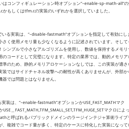
るいはコンフィギュレーション時オプション”–enable-sp-math-all”
r.cかもしくはtfm.cの実装のいずれかを選択していました。
でいる実装は、”–disable-fastmath”オプションを指定して有効にし
小さく使用メモリ量も少なくなるように記述されています。そして
！シンプルで小さなアルゴリズムを使用し、数値を保持するメモリ
用のコードとして完璧になります。特定の業界では、動的メモリア
標準のため、静的メモリアロケーションなしでは、この実装が適さ
実装ではサイドチャネル攻撃への耐性が高くありませんが、外部か
機器では問題とはなりません。
、”–enable-fastmath”オプションかUSE_FAST_MATHマク
ンかUSE＿FAST_MATH,TFM_SMALL_SET,TFM_HUGE_SETマクロによ
tMathと呼ばれるパブリックドメインのラージインテジャ算術ライブ
が、複雑でコード量が多く、特定のケースに特化した実装になって