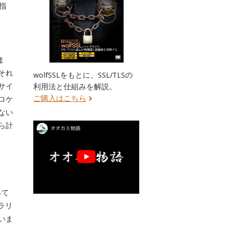
の指
ま
それ
wolfSSLをもとに、SSL/TLSの
サイ
利用法と仕組みを解説。
ご購入はこちら
ロケ
ない
ら計
って
ラリ
いま