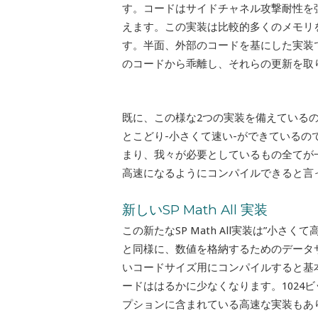
す。コードはサイドチャネル攻撃耐性を強化し
えます。この実装は比較的多くのメモリ
す。半面、外部のコードを基にした実装
のコードから乖離し、それらの更新を取
既に、この様な2つの実装を備えている
とこどり-小さくて速い-ができている
まり、我々が必要としているもの全てが一ヶ所
高速になるようにコンパイルできると言
新しいSP Math All 実装
この新たなSP Math All実装は”小
と同様に、数値を格納するためのデータ
いコードサイズ用にコンパイルすると基
ードははるかに少なくなります。
102
プションに含まれている高速な実装もあ