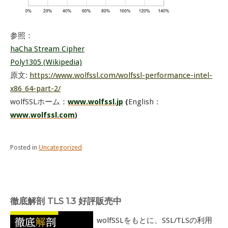
参照：
haCha Stream Cipher
Poly1305 (Wikipedia)
原文:
https://www.wolfssl.com/wolfssl-performance-intel-
x86_64-part-2/
wolfSSLホーム：
www.wolfssl.jp
(
English：
www.wolfssl.com
)
Posted in
Uncategorized
徹底解剖 TLS 1.3 好評販売中
wolfSSLをもとに、SSL/TLSの利用