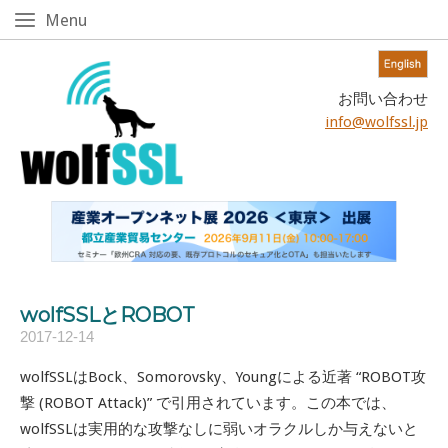
Skip
Menu
Menu
to
content!
Home
お問い合わせ
info@wolfssl.jp
wolfSSLとROBOT
2017-12-14
wolfSSLはBock、Somorovsky、Youngによる近著 “ROBOT攻
撃 (ROBOT Attack)” で引用されています。この本では、
wolfSSLは実用的な攻撃なしに弱いオラクルしか与えないと