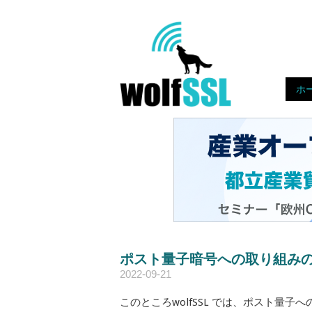
Skip
to
Home
content!
ホ
ポスト量子暗号への取り組み
2022-09-21
このところwolfSSL では、ポスト