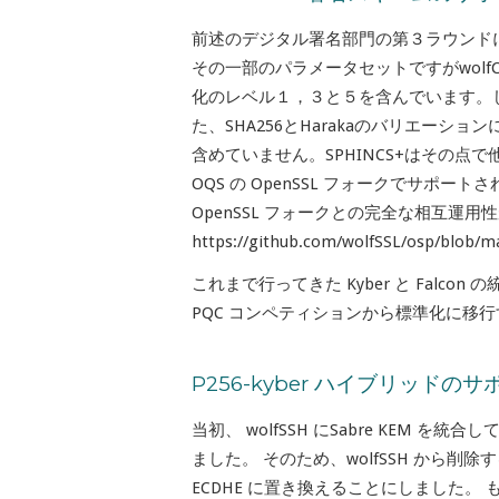
前述のデジタル署名部門の第３ラウンドにノ
その一部のパラメータセットですがwolf
化のレベル１，３と５を含んでいます。
た、SHA256とHarakaのバリエーショ
含めていません。SPHINCS+はその
OQS の OpenSSL フォークでサポート
OpenSSL フォークとの完全な相互運
https://github.com/wolfSSL/osp/b
これまで行ってきた Kyber と Falcon の
PQC コンペティションから標準化に移行
P256-kyber ハイブリッドのサ
当初、 wolfSSH にSabre KEM 
ました。 そのため、wolfSSH から削除する
ECDHE に置き換えることにしました。 も