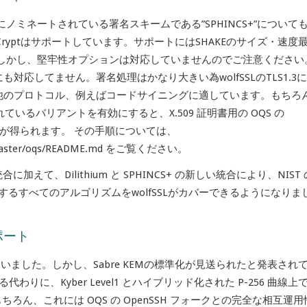
ミネートされている署名スキームである”SPHINCS+”について
Cryptはサポートしています。サポートにはSHAKEのサイズ・速度
しかし、堅牢性オプションは対応していませんのでご注意ください
ンにも対応してません。署名処理はかなり大きい為wolfSSLのTLS1.3
点で他のプロトコル、例えばコードサイニングに適しています。もちろ
されているバリアントを有効にすると、X.509 証明書用の OQS の
用性が得られます。 その手順については、
lob/master/oqs/README.md をご覧ください。
統合に加えて、Dilithium と SPHINCS+ の新しい統合により、NIST 
するすべてのアルゴリズムをwolfSSLがカバーできるようになりまし
ポート
を統合していました。しかし、Sabre KEMの標準化が見送られたと発表され
代わりに、Kyber Level1 とハイブリッド化された P-256 曲線上
ちろん、これには OQS の OpenSSH フォークとの完全な相互運