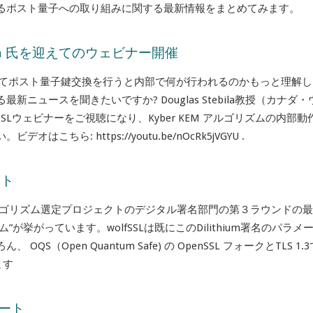
るポスト量子への取り組みに関する最新情報をまとめてみます。
bila 氏を迎えてのウェビナー開催
使用してポスト量子鍵交換を行うと内部で何が行われるのかもっと理解
ニュースを聞きたいですか? Douglas Stebila教授（カナダ・
SLウェビナーをご視聴になり、Kyber KEM アルゴリズムの内部動
ら: https://youtu.be/nOcRk5jVGYU .
ート
ルゴリズム選定プロジェクトのデジタル署名部門の第３ラウンドの
スキーム”が挙がっています。wolfSSLは既にこのDilithium署名のパラメ
（Open Quantum Safe) の OpenSSL フォークとTLS 1.
ます
ポート