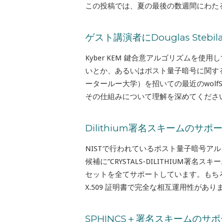
この投稿では、夏の最後の数週間にわた
ゲスト講演者にDouglas Ste
Kyber KEM 鍵合意アルゴリズムを
いとか、あるいはポスト量子暗号に関する最新
ータールー大学）を招いての最近のwolfS
その仕組みについて理解を深めてください。ビデオはこち
Dilithium署名スキームのサポ
NISTで行われているポスト量子暗号ア
候補に”CRYSTALS-DILITHIUM署名
セットを全てサポートしています。もちろん、 OQS
X.509 証明書で完全な相互運用性があり
SPHINCS＋署名スキームのサ