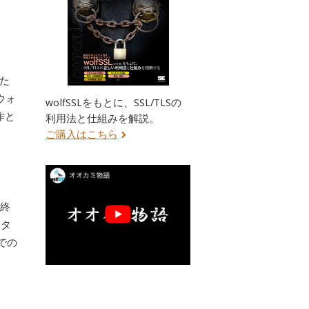
した
ウォ
wolfSSLをもとに、SSL/TLSの
作と
利用法と仕組みを解説。
ご購入はこちら
最終
ータ
3での