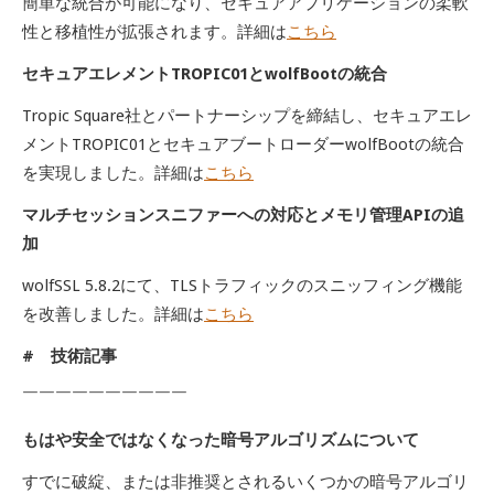
簡単な統合が可能になり、セキュアアプリケーションの柔軟
性と移植性が拡張されます。詳細は
こちら
セキュアエレメントTROPIC01とwolfBootの統合
Tropic Square社とパートナーシップを締結し、セキュアエレ
メントTROPIC01とセキュアブートローダーwolfBootの統合
を実現しました。詳細は
こちら
マルチセッションスニファーへの対応とメモリ管理APIの追
加
wolfSSL 5.8.2にて、TLSトラフィックのスニッフィング機能
を改善しました。詳細は
こちら
# 技術記事
￣￣￣￣￣￣￣￣￣￣
もはや安全ではなくなった暗号アルゴリズムについて
すでに破綻、または非推奨とされるいくつかの暗号アルゴリ