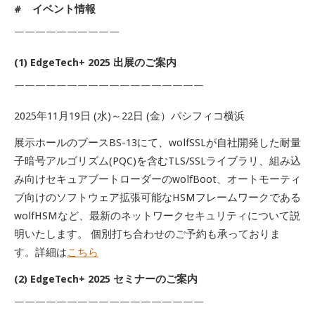
# イベント情報
￣￣￣￣￣￣￣￣￣￣
(1) EdgeTech+ 2025 出展のご案内
￣￣￣￣￣￣￣￣￣￣￣￣￣￣￣￣￣￣
2025年11月19日 (水)～22日 (金）パシフィコ横浜
展示ホールのブースBS-13にて、wolfSSLが自社開発した耐量
子暗号アルゴリズム(PQC)を含むTLS/SSLライブラリ、組み込
み向けセキュアブートローダーのwolfBoot、オートモーティ
ブ向けのソフトウェア拡張可能なHSMフレームワークである
wolfHSMなど、最新のネットワークセキュリティについて説
明いたします。 個別打ち合わせのご予約も承っておりま
す。詳細は
こちら
(2) EdgeTech+ 2025 セミナーのご案内
￣￣￣￣￣￣￣￣￣￣￣￣￣￣￣￣￣￣