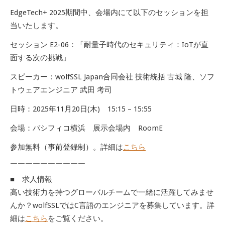
EdgeTech+ 2025期間中、会場内にて以下のセッションを担
当いたします。
セッション E2-06：「耐量子時代のセキュリティ：IoTが直
面する次の挑戦」
スピーカー：wolfSSL Japan合同会社 技術統括 古城 隆、ソフ
トウェアエンジニア 武田 考司
日時：2025年11月20日(木) 15:15 – 15:55
会場：パシフィコ横浜 展示会場内 RoomE
参加無料（事前登録制）。詳細は
こちら
￣￣￣￣￣￣￣￣￣￣
■ 求人情報
高い技術力を持つグローバルチームで一緒に活躍してみませ
んか？wolfSSLではC言語のエンジニアを募集しています。詳
細は
こちら
をご覧ください。