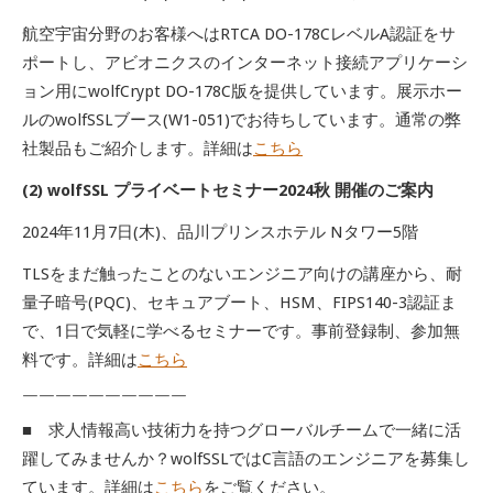
航空宇宙分野のお客様へはRTCA DO-178CレベルA認証をサ
ポートし、アビオニクスのインターネット接続アプリケーシ
ョン用にwolfCrypt DO-178C版を提供しています。展示ホー
ルのwolfSSLブース(W1-051)でお待ちしています。通常の弊
社製品もご紹介します。詳細は
こちら
(2) wolfSSL プライベートセミナー2024秋 開催のご案内
2024年11月7日(木)、品川プリンスホテル Nタワー5階
TLSをまだ触ったことのないエンジニア向けの講座から、耐
量子暗号(PQC)、セキュアブート、HSM、FIPS140-3認証ま
で、1日で気軽に学べるセミナーです。事前登録制、参加無
料です。詳細は
こちら
￣￣￣￣￣￣￣￣￣￣
■ 求人情報高い技術力を持つグローバルチームで一緒に活
躍してみませんか？wolfSSLではC言語のエンジニアを募集し
ています。詳細は
こちら
をご覧ください。