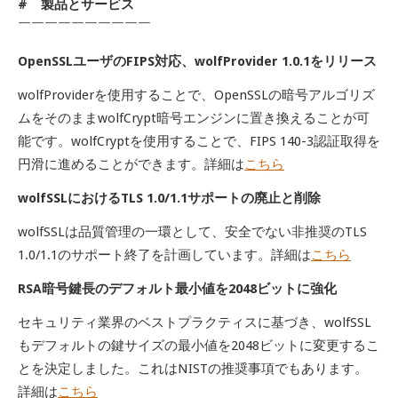
# 製品とサービス
￣￣￣￣￣￣￣￣￣￣
OpenSSLユーザのFIPS対応、wolfProvider 1.0.1をリリース
wolfProviderを使用することで、OpenSSLの暗号アルゴリズ
ムをそのままwolfCrypt暗号エンジンに置き換えることが可
能です。wolfCryptを使用することで、FIPS 140-3認証取得を
円滑に進めることができます。詳細は
こちら
wolfSSLにおけるTLS 1.0/1.1サポートの廃止と削除
wolfSSLは品質管理の一環として、安全でない非推奨のTLS
1.0/1.1のサポート終了を計画しています。詳細は
こちら
RSA暗号鍵長のデフォルト最小値を2048ビットに強化
セキュリティ業界のベストプラクティスに基づき、wolfSSL
もデフォルトの鍵サイズの最小値を2048ビットに変更するこ
とを決定しました。これはNISTの推奨事項でもあります。
詳細は
こちら