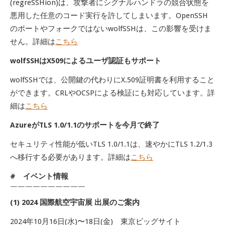
(regreSSHion)は、攻撃者にシグナルハンドラの競合状態を
悪用した任意のコード実行を許してしまいます。OpenSSH
のポートやフォークではないwolfSSHは、この影響を受けま
せん。詳細は
こちら
wolfSSHはX509によるユーザ認証もサポート
wolfSSHでは、公開鍵の代わりにX.509証明書を利用すること
ができます。CRLやOCSPによる検証にも対応しています。詳
細は
こちら
AzureがTLS 1.0/1.1のサポートを今月で終了
セキュリティ性能が低いTLS 1.0/1.1は、速やかにTLS 1.2/1.3
へ移行する必要があります。詳細は
こちら
# イベント情報
￣￣￣￣￣￣￣￣￣￣
(1) 2024 国際航空宇宙展 出展のご案内
2024年10月16日(水)〜18日(金) 東京ビッグサイト