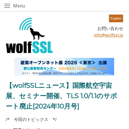
Skip
Menu
Menu
to
content!
Home
お問い合わせ
info@wolfssl.jp
【wolfSSLニュース】国際航空宇宙
展、セミナー開催、TLS 1.0/1.1のサポ
ート廃止[2024年10月号]
/* 今回のトピックス */