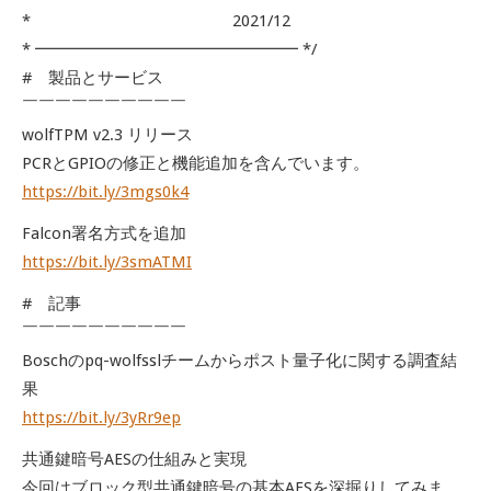
* 2021/12
* ━━━━━━━━━━━━━━━━ */
# 製品とサービス
￣￣￣￣￣￣￣￣￣￣
wolfTPM v2.3 リリース
PCRとGPIOの修正と機能追加を含んでいます。
https://bit.ly/3mgs0k4
Falcon署名方式を追加
https://bit.ly/3smATMI
# 記事
￣￣￣￣￣￣￣￣￣￣
Boschのpq-wolfsslチームからポスト量子化に関する調査結
果
https://bit.ly/3yRr9ep
共通鍵暗号AESの仕組みと実現
今回はブロック型共通鍵暗号の基本AESを深掘りしてみま