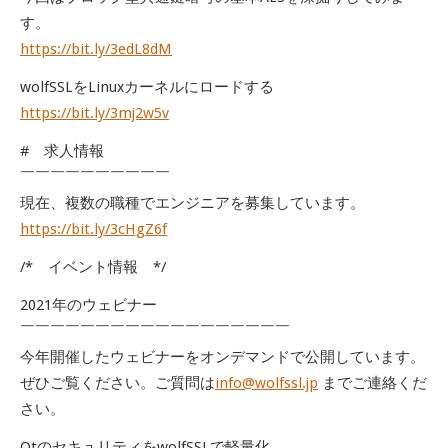
す。
https://bit.ly/3edL8dM
wolfSSLをLinuxカーネルにロードする
https://bit.ly/3mj2w5v
# 求人情報
￣￣￣￣￣￣￣￣￣￣
現在、複数の職種でエンジニアを募集しています。
https://bit.ly/3cHgZ6f
/* イベント情報 */
2021年のウェビナー
￣￣￣￣￣￣￣￣￣￣￣￣￣￣￣￣￣￣
今年開催したウェビナーをオンデマンドで公開しています。
ぜひご覧ください。ご質問は
info@wolfssl.jp
までご連絡くだ
さい。
QtのセキュリティをwolfSSLで軽量化