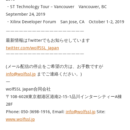
・ST Technology Tour – Vancouver Vancouver, BC
September 24, 2019
・Xilinx Developer Forum San Jose, CA October 1-2, 2019
￣￣￣￣￣￣￣￣￣￣￣￣￣￣￣￣￣￣
最新情報はTwitterでもお知らせしています
twitter.com/wolfSSL_Japan
￣￣￣￣￣￣￣￣￣￣￣￣￣￣￣￣￣￣
(メール配信の停止をご希望の方は、お手数ですが
info@wolfssl.jp
までご連絡ください。)
—
wolfSSL Japan合同会社
〒108-6028東京都港区港南2-15-1品川インターシティーA棟
28F
Phone: 050-3698-1916, Email:
info@wolfssl.jp
Site:
www.wolfssl.jp