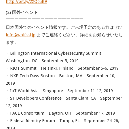
http://bit.ly/2XQcuB9
(2) 国外イベント
￣￣￣￣￣￣￣￣￣￣￣￣￣￣￣￣￣￣
日本国外でのイベント情報です。ご来場予定のある方はぜひ
info@wolfssl.jp
までご連絡ください。詳細をお知らせいたし
ます。
・Billington International Cybersecurity Summit
Washington, DC September 5, 2019
・RIOT Summit Helsinki, Finland September 5-6, 2019
・NXP Tech Days Boston Boston, MA September 10,
2019
・IoT World Asia Singapore September 11-12, 2019
・ST Developers Conference Santa Clara, CA September
12, 2019
・FACE Consortium Dayton, OH September 17, 2019
・Federal Identity Forum Tampa, FL September 24-26,
2019