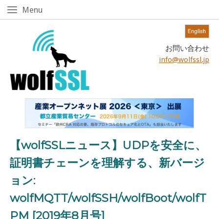
Skip
Menu
Menu
to
content!
Home
お問い合わせ
info@wolfssl.jp
【wolfSSLニュース】UDPを安全に、
証明書チェーンを理解する、新バージ
ョン:
wolfMQTT/wolfSSH/wolfBoot/wolfT
PM [2019年8月号]