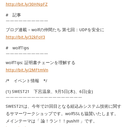
http://bit.ly/30HNpFZ
# 記事
￣￣￣￣￣￣￣￣￣￣
ブログ連載 – wolfの仲間たち 第七回：UDPを安全に
http://bit.ly/32kFoY3
# wolfTips
￣￣￣￣￣￣￣￣￣￣
wolfTips: 証明書チェーンを理解する
http://bit.ly/2MFtmVn
/* イベント情報 */
(1) SWEST21 下呂温泉、9月5日(木)、6日(金)
￣￣￣￣￣￣￣￣￣￣￣￣￣￣￣￣￣￣
SWEST21は、今年で21回目となる組込みシステム技術に関す
るサマーワークショップです。wolfSSLも協賛いたします。
メインテーマは「 論！ラン！！push!!! 」です。