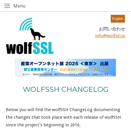
Skip
Menu
Menu
to
content!
Home
お問い合わせ
info@wolfssl.jp
WOLFSSH CHANGELOG
Below you will find the wolfSSH ChangeLog documenting
the changes that took place with each release of wolfSSH
since the project’s beginning in 2016.